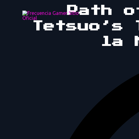
Ir
Path o
al
contenido
Tetsuo’s 
la 