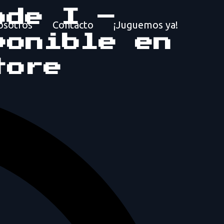
ode I –
osotros
Contacto
¡Juguemos ya!
ponible en
tore