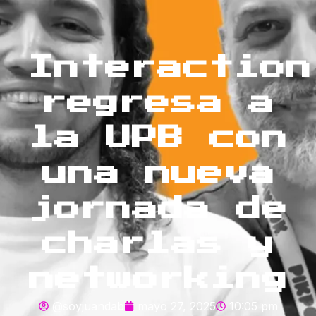
Interaction
regresa a
la UPB con
una nueva
jornada de
charlas y
networking
@soyjuandab
mayo 27, 2025
10:05 pm