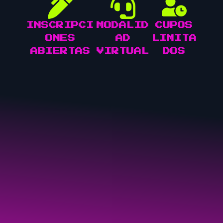
INSCRIPCI
MODALID
CUPOS
ONES
AD
LIMITA
ABIERTAS
VIRTUAL
DOS