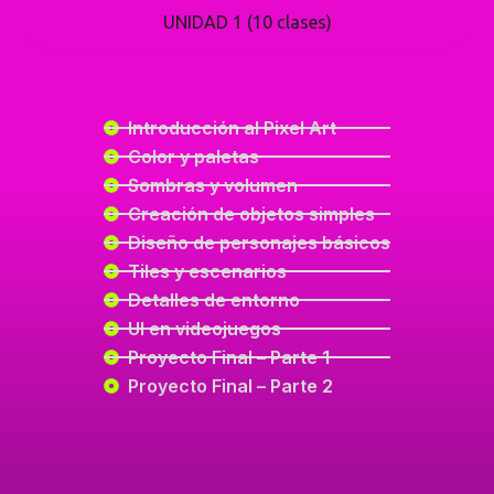
UNIDAD 1 (10 clases)
Introducción al Pixel Art
Color y paletas
Sombras y volumen
Creación de objetos simples
Diseño de personajes básicos
Tiles y escenarios
Detalles de entorno
UI en videojuegos
Proyecto Final – Parte 1
Proyecto Final – Parte 2