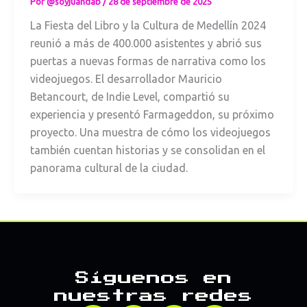
Por
@soyjuandab
/
28 de septiembre de 2025
La Fiesta del Libro y la Cultura de Medellín 2024
reunió a más de 400.000 asistentes y abrió sus
puertas a nuevas formas de narrativa como los
videojuegos. El desarrollador Mauricio
Betancourt, de Indie Level, compartió su
experiencia y presentó Farmageddon, su próximo
proyecto. Una muestra de cómo los videojuegos
también cuentan historias y se consolidan en el
panorama cultural de la ciudad.
Síguenos en
nuestras redes