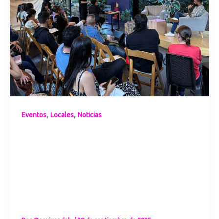
,
,
Eventos
Locales
Noticias
Fiesta del Libro
de Medellín:
cuando los
videojuegos se
abren espacio en
la narrativa
cultural