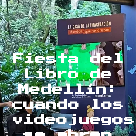
Fiesta del
Libro de
Medellín:
cuando los
videojuegos
se abren