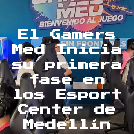
El Gamers
Med Inicia
su primera
fase en
los Esport
Center de
Medellín