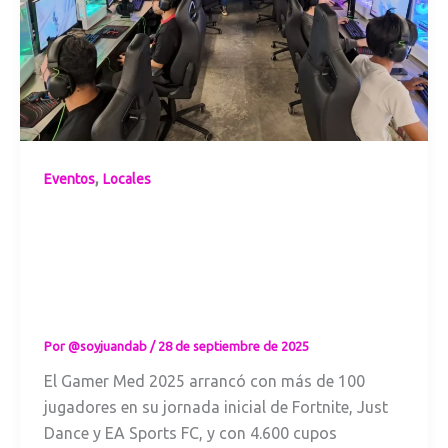
,
Eventos
Locales
El Gamers Med
Inicia su primera
fase en los
Esport Center de
Medellín
Por
@soyjuandab
/
28 de septiembre de 2025
El Gamer Med 2025 arrancó con más de 100
jugadores en su jornada inicial de Fortnite, Just
Dance y EA Sports FC, y con 4.600 cupos