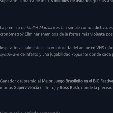
superado la marca de los
1.8 millones de usuarios
gracias a s
o
e
b
g
d
o
r
e
r
i
La premisa de
Mullet MadJack
es tan simple como adictiva: e
k
a
n
cronómetro? Eliminar enemigos de la forma más violenta posib
m
Inspirado visualmente en la era dorada del anime en VHS (años
synthwave
de infarto y una jugabilidad
roguelite
donde cada p
Ganador del premio al
Mejor Juego Brasileño en el BIG Festiv
modos
Supervivencia
(infinito) y
Boss Rush
, donde la precisió