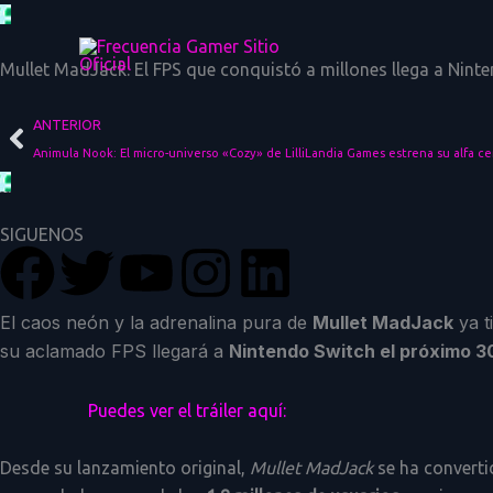
Ir
al
Mullet MadJack: El FPS que conquistó a millones llega a Ninte
contenido
Ant
ANTERIOR
Animula Nook: El micro-universo «Cozy» de LilliLandia Games estrena su alfa ce
SIGUENOS
F
T
Y
I
L
a
w
o
n
i
El caos neón y la adrenalina pura de
Mullet MadJack
ya t
su aclamado FPS llegará a
Nintendo Switch el próximo 30
c
i
u
s
n
Puedes ver el tráiler aquí:
e
t
t
t
k
Desde su lanzamiento original,
Mullet MadJack
se ha converti
b
t
u
a
e