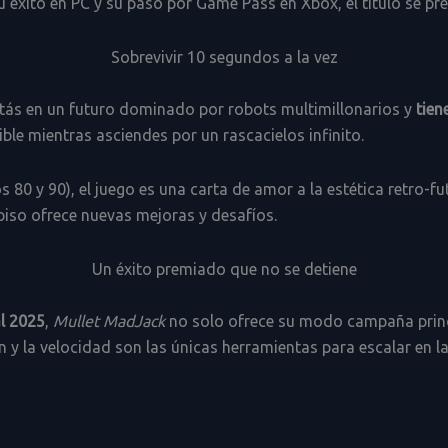
u éxito en PC y su paso por Game Pass en Xbox, el título se p
Sobrevivir 10 segundos a la vez
stás en un futuro dominado por robots multimillonarios y
tien
le mientras asciendes por un rascacielos infinito.
 80 y 90), el juego es una carta de amor a la estética retro-f
iso ofrece nuevas mejoras y desafíos.
Un éxito premiado que no se detiene
al 2025
,
Mullet MadJack
no solo ofrece su modo campaña princi
n y la velocidad son las únicas herramientas para escalar en la