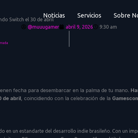
Noticias
Servicios
Sobre N
ndo Switch el 30 de abril
@muuugamer
abril 9, 2026
9:30 am
rrada
ienen fecha para desembarcar en la palma de tu mano.
Ha
 de abril
, coincidiendo con la celebración de la
Gamescom
do en un estandarte del desarrollo indie brasileño. Con un im