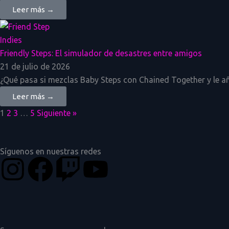
Leer más →
Indies
Friendly Steps: El simulador de desastres entre amigos
21 de julio de 2026
¿Qué pasa si mezclas Baby Steps con Chained Together y le añ
Leer más →
1
2
3
…
5
Siguiente »
Síguenos en nuestras redes
I
F
T
Y
n
a
w
o
s
c
i
u