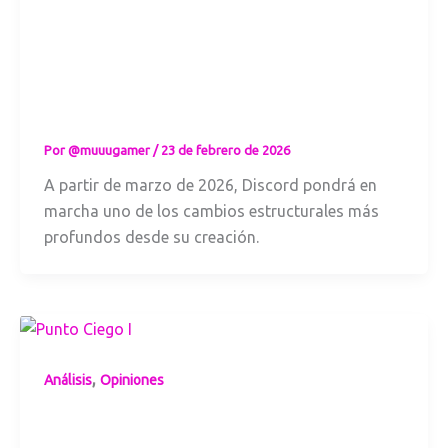
Lo que tienes que
saber sobre el
método de
verificación de
Discord
Por
@muuugamer
/
23 de febrero de 2026
A partir de marzo de 2026, Discord pondrá en
marcha uno de los cambios estructurales más
profundos desde su creación.
,
Análisis
Opiniones
Punto ciego I:
Los artistas