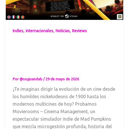
,
,
,
Indies
Internacionales
Noticias
Reviews
Movierooms y el
arte de gestionar
la magia del cine
a través del
tiempo
Por
@soyjuandab
/
29 de mayo de 2026
¿Te imaginas dirigir la evolución de un cine desde
los humildes nickelodeons de 1900 hasta los
modernos multicines de hoy? Probamos
Movierooms – Cinema Management, un
espectacular simulador indie de Mad Pumpkins
que mezcla microgestión profunda, historia del