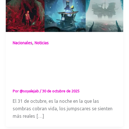
,
Nacionales
Noticias
Los 10
videojuegos
imperdibles para
pasar Halloween
2025
Por
@soyalejab
/
30 de octubre de 2025
El 31 de octubre, es la noche en la que las
sombras cobran vida, los jumpscares se sienten
más reales […]