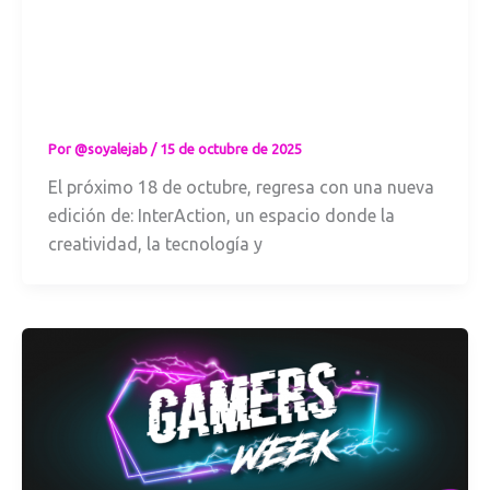
por ti: llega el
InterAction y la
Game Jam más
aterradora del
año
Por
@soyalejab
/
15 de octubre de 2025
El próximo 18 de octubre, regresa con una nueva
edición de: InterAction, un espacio donde la
creatividad, la tecnología y