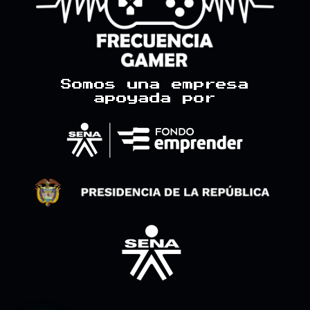
g
o
h
b
r
o
e
a
k
m
Somos una empresa
apoyada por