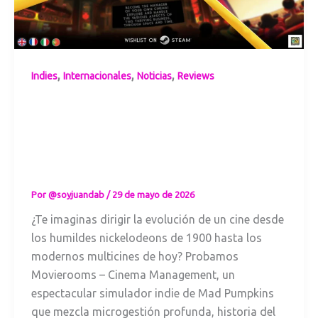
,
,
,
Indies
Internacionales
Noticias
Reviews
Movierooms y el
arte de gestionar
la magia del cine
a través del
tiempo
Por
@soyjuandab
/
29 de mayo de 2026
¿Te imaginas dirigir la evolución de un cine desde
los humildes nickelodeons de 1900 hasta los
modernos multicines de hoy? Probamos
Movierooms – Cinema Management, un
espectacular simulador indie de Mad Pumpkins
que mezcla microgestión profunda, historia del