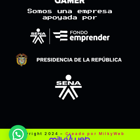
m
Somos una empresa
apoyada por
Copyright 2024 –
Creado por MilkyWeb