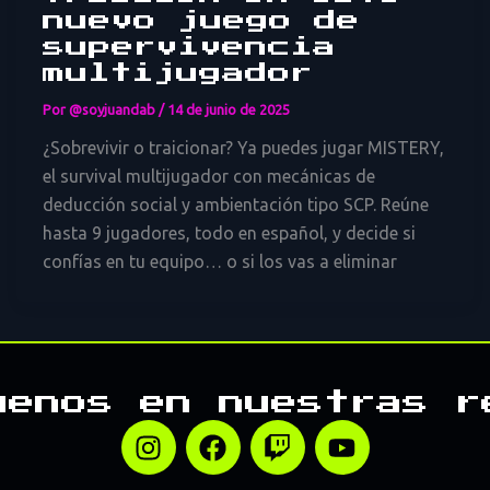
nuevo juego de
supervivencia
multijugador
Por
@soyjuandab
/
14 de junio de 2025
¿Sobrevivir o traicionar? Ya puedes jugar MISTERY,
el survival multijugador con mecánicas de
deducción social y ambientación tipo SCP. Reúne
hasta 9 jugadores, todo en español, y decide si
confías en tu equipo… o si los vas a eliminar
uenos en nuestras r
I
F
T
Y
n
a
w
o
s
c
i
u