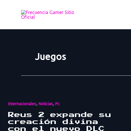
Ir
al
contenido
Juegos
,
,
Internacionales
Noticias
Pc
Reus 2 expande su
creación divina
con el nuevo DLC