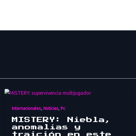
Noticias
Servicios
Sobre N
,
,
Internacionales
Noticias
Pc
MISTERY: Niebla,
anomalías y
traición en este