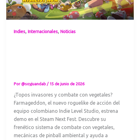
,
,
Indies
Internacionales
Noticias
El roguelike
colombiano que
desata el caos en
el Steam Next
Fest
Por
@soyjuandab
/
15 de junio de 2026
¿Topos invasores y combate con vegetales?
Farmageddon, el nuevo roguelike de acción del
equipo colombiano Indie Level Studio, estrena
demo en el Steam Next Fest. Descubre su
frenético sistema de combate con vegetales,
mecánicas de pinball ambiental y ayuda a