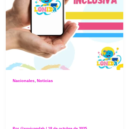
,
Nacionales
Noticias
LONIDA App:
innovación desde
Cúcuta para la
educación
inclusiva
Por
@soyjuandab
/
18 de octubre de 2025