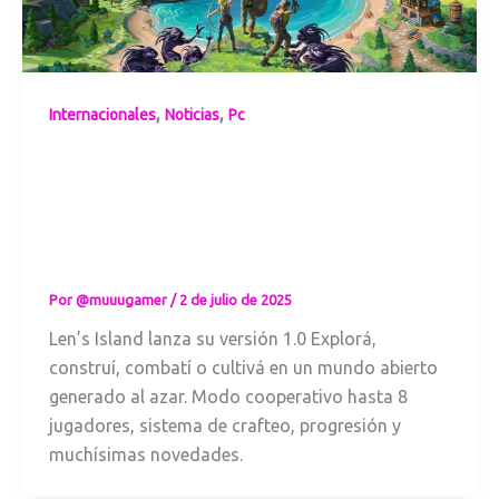
,
,
Internacionales
Noticias
Pc
Len’s Island
lanzó su versión
1.0 el pasado 19
de junio y ha
sido un exito
Por
@muuugamer
/
2 de julio de 2025
Len’s Island lanza su versión 1.0 Explorá,
construí, combatí o cultivá en un mundo abierto
generado al azar. Modo cooperativo hasta 8
jugadores, sistema de crafteo, progresión y
muchísimas novedades.