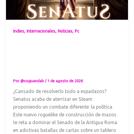
,
,
,
Indies
Internacionales
Noticias
Pc
La política es el
campo de batalla:
Senatus lleva la
intriga de la
Antigua Roma
Por
@soyjuandab
/
1 de agosto de 2026
¿Cansado de resolverlo todo a espadazos?
Senatus acaba de aterrizar en Steam
proponiendo un combate diferente: la política.
Este nuevo roguelike de construcción de mazos
te reta a dominar el Senado de la Antigua Roma
en adictivas batallas de cartas sobre un tablero