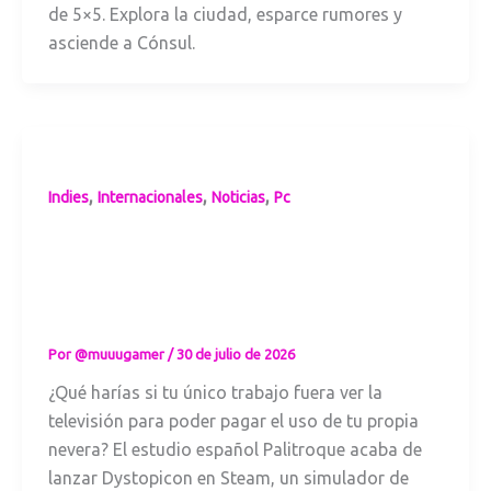
de 5×5. Explora la ciudad, esparce rumores y
asciende a Cónsul.
,
,
,
Indies
Internacionales
Noticias
Pc
Dystopicon: El
simulador español
donde te pagan
por ver la tele
Por
@muuugamer
/
30 de julio de 2026
¿Qué harías si tu único trabajo fuera ver la
televisión para poder pagar el uso de tu propia
nevera? El estudio español Palitroque acaba de
lanzar Dystopicon en Steam, un simulador de