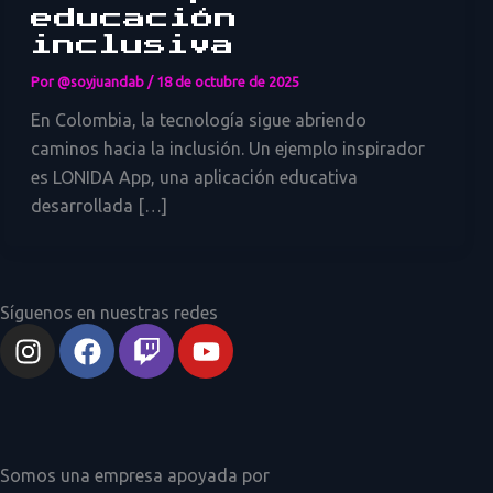
educación
inclusiva
Por
@soyjuandab
/
18 de octubre de 2025
En Colombia, la tecnología sigue abriendo
caminos hacia la inclusión. Un ejemplo inspirador
es LONIDA App, una aplicación educativa
desarrollada […]
Síguenos en nuestras redes
I
F
T
Y
n
a
w
o
s
c
i
u
t
e
t
t
a
b
c
u
g
o
h
b
Somos una empresa apoyada por