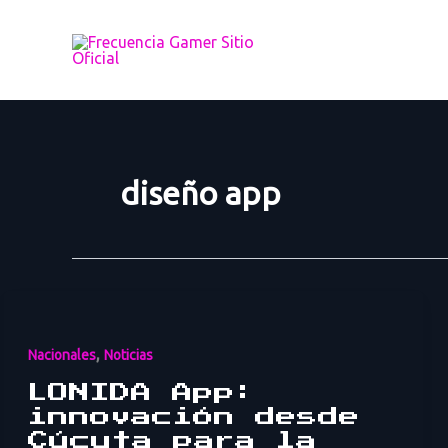
Ir
al
contenido
diseño app
,
Nacionales
Noticias
LONIDA App:
innovación desde
Cúcuta para la