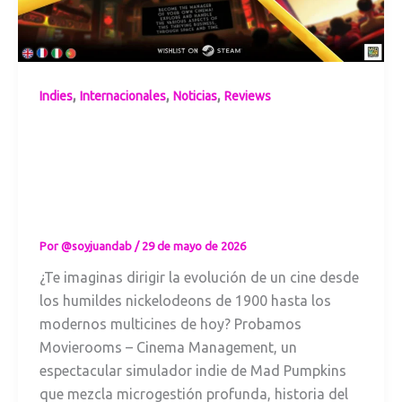
,
,
,
Indies
Internacionales
Noticias
Reviews
Movierooms y el
arte de gestionar
la magia del cine
a través del
tiempo
Por
@soyjuandab
/
29 de mayo de 2026
¿Te imaginas dirigir la evolución de un cine desde
los humildes nickelodeons de 1900 hasta los
modernos multicines de hoy? Probamos
Movierooms – Cinema Management, un
espectacular simulador indie de Mad Pumpkins
que mezcla microgestión profunda, historia del