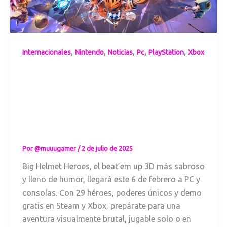
,
,
,
,
,
Internacionales
Nintendo
Noticias
Pc
PlayStation
Xbox
Big Helmet Heroes
llega a PC y
consolas con
espadazos, humor
y caos
cooperativo
Por
@muuugamer
/
2 de julio de 2025
Big Helmet Heroes, el beat’em up 3D más sabroso
y lleno de humor, llegará este 6 de febrero a PC y
consolas. Con 29 héroes, poderes únicos y demo
gratis en Steam y Xbox, prepárate para una
aventura visualmente brutal, jugable solo o en