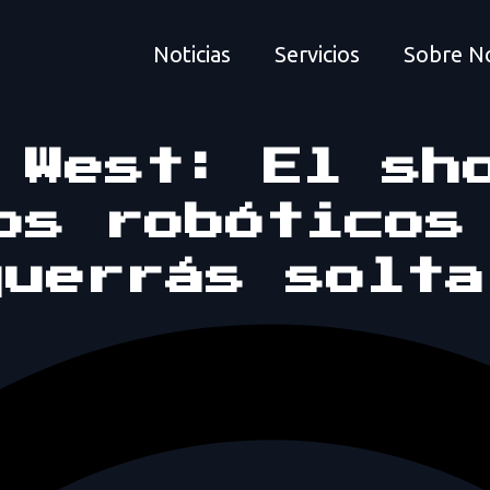
Noticias
Servicios
Sobre N
 West: El sh
os robóticos
querrás solta