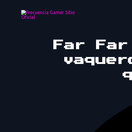
Ir
al
contenido
Far Far
vaquer