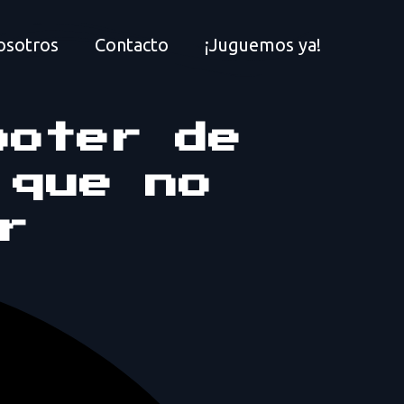
osotros
Contacto
¡Juguemos ya!
ooter de
 que no
r