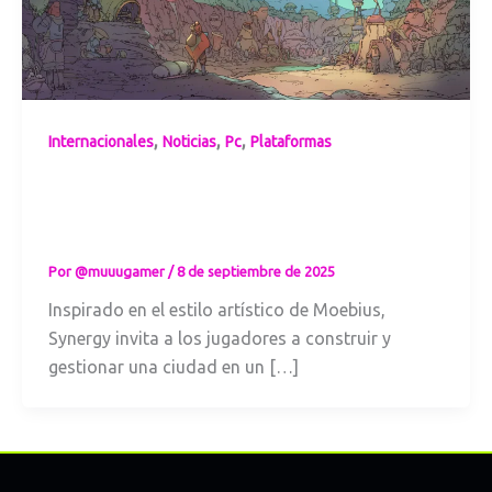
,
,
,
Internacionales
Noticias
Pc
Plataformas
Synergy – El City
Builder inspirado
en Moebius
Por
@muuugamer
/
8 de septiembre de 2025
Inspirado en el estilo artístico de Moebius,
Synergy invita a los jugadores a construir y
gestionar una ciudad en un […]